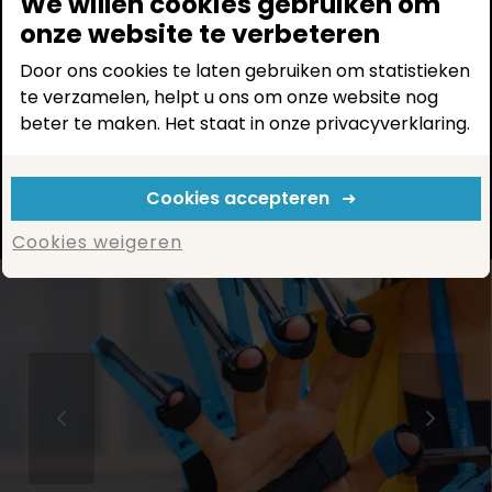
We willen cookies gebruiken om
periode van 5 maanden doorlopen
onze website te verbeteren
ondernemers een waardevol
innovatieprogramma om samen met de
Door ons cookies te laten gebruiken om statistieken
overheid hún oplossing klaar te maken
te verzamelen, helpt u ons om onze website nog
voor implementatie. Dus: co-creëren om
beter te maken. Het staat in onze privacyverklaring.
sneller impact te maken!
Cookies accepteren
Meer over SiR
Cookies weigeren