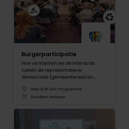
Burgerparticipatie
Hoe versterken we de interactie
tussen de representatieve
democratie (gemeenteraad en
Staten) en participatieve democratie
Max. €25.000 | Programma
(participatie van inwoners)
Deadline verlopen