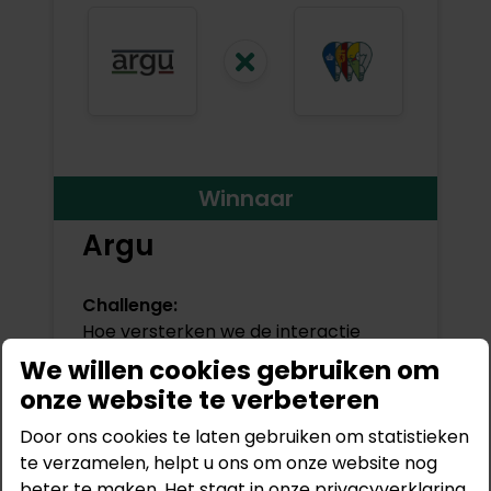
Winnaar
Argu
Challenge:
Hoe versterken we de interactie
tussen de representatieve
We willen cookies gebruiken om
democratie (gemeenteraad en
onze website te verbeteren
Staten) en participatieve democratie
Door ons cookies te laten gebruiken om statistieken
(participatie van inwoners)
te verzamelen, helpt u ons om onze website nog
Lees meer
beter te maken. Het staat in onze privacyverklaring.