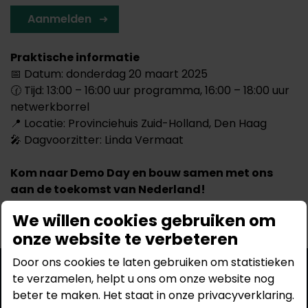
Aanmelden
Praktische informatie
📅 Datum: donderdag 20 maart 2025
🕜 Tijd: 13:00 – 16:00 uur programma, 16:00 – 18:00 uur
netwerkborrel
📍 Locatie: Provinciehuis Zuid-Holland, Den Haag
🎤 Dagvoorzitter: Linda Vermaat
Kom naar Demo Day en bouw samen met ons
aan de toekomst van Nederland!
We willen cookies gebruiken om
onze website te verbeteren
Door ons cookies te laten gebruiken om statistieken
te verzamelen, helpt u ons om onze website nog
Op de hoogte blijven?
beter te maken. Het staat in onze privacyverklaring.